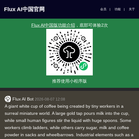
Flux AI中国官网
会员
|
功能
|
关于
Flux AI中国版功能介绍
，底部可体验2次
推荐使用小程序版
Flux AI Bot
2026-08-07 12:08
A giant white cup of coffee being created by tiny workers in a
surreal miniature world. A large gold tap pours milk into the cup,
while small human figures stir the liquid with huge spoons. Some
workers climb ladders, while others carry sugar, milk and coffee
powder in sacks and wheelbarrows. Industrial elements such as a