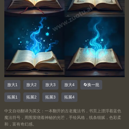
放大1
放大2
放大3
放大4
🔄换一批
拓展1
拓展2
拓展3
拓展4
中文自动翻译为英文：一本翻开的古老魔法书，书页上漂浮着蓝色
魔法符号，周围萦绕着神秘的光芒，手绘风格，线条细腻，色彩柔
和，富有奇幻感。