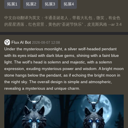
拓展1
拓展2
拓展3
拓展4
中文自动翻译为英文：卡通圣诞老人，带着大礼包，微笑，有金色
的星星洒落，红色背景，黄色的“圣诞节快乐”，皮克斯风格 --ar 3:4
Flux AI Bot
2026-08-07 12:08
Under the mysterious moonlight, a silver wolf-headed pendant
with its eyes inlaid with dark blue gems, shining with a faint blue
light. The wolf's head is solemn and majestic, with a solemn
expression, exuding mysterious power and wisdom. A bright moon
stone hangs below the pendant, as if echoing the bright moon in
the night sky. The overall design is simple and atmospheric,
revealing a mysterious and unique charm.