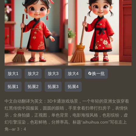
放大1
放大2
放大3
放大4
🔄换一批
拓展1
拓展2
拓展3
拓展4
中文自动翻译为英文：3D卡通游戏场景，一个年轻的亚洲女孩穿着
红黑传统中国服装，圆圆的眼睛，手里拿着扫帚打扫房子，表情快
乐，全身拍摄，正视图，单色背景，电影海报风格，色彩缤纷，虚
幻引擎渲染，色彩鲜艳，分辨率高。标题“aihuihua.com”写在左上
角--ar 3：4