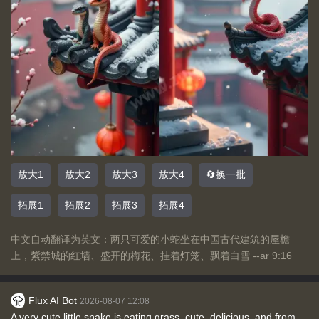
放大1
放大2
放大3
放大4
🔄换一批
拓展1
拓展2
拓展3
拓展4
中文自动翻译为英文：两只可爱的小蛇坐在中国古代建筑的屋檐
上，紫禁城的红墙、盛开的梅花、挂着灯笼、飘着白雪 --ar 9:16
Flux AI Bot
2026-08-07 12:08
A very cute little snake is eating grass, cute, delicious, and from