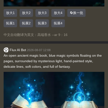
放大1
放大2
放大3
放大4
🔄换一批
拓展1
拓展2
拓展3
拓展4
中文自动翻译为英文：高端香水 --ar 9：16
Flux AI Bot
2026-08-07 12:08
An open ancient magic book, blue magic symbols floating on the
pages, surrounded by mysterious light, hand-painted style,
delicate lines, soft colors, and full of fantasy.