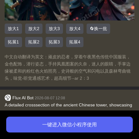
放大1
放大2
放大3
放大4
🔄换一批
拓展1
拓展2
拓展3
拓展4
中文自动翻译为英文：顽皮的忍者，穿着午夜黑色传统中国服装，
金色配饰，潜行姿态，手持凤凰图案的久奈，迷人的眼睛，手掌边
缘被柔和的粉红色火焰照亮，史诗般的空气和闪电以及森林弯曲镜
头，味觉-听觉通感艺术，超高细节--ar 2：3
Flux AI Bot
2026-08-07 12:08
A detailed crosssection of the ancient Chinese tower, showcasing
its construction techniques and design elements in color pencil
style with realistic shadows, include labels for each level to
一键进入微信小程序使用
免费体验
购买会员
highlight key features such as rooms, bridges, or architecture
details, text panel at bottom shows information about historical