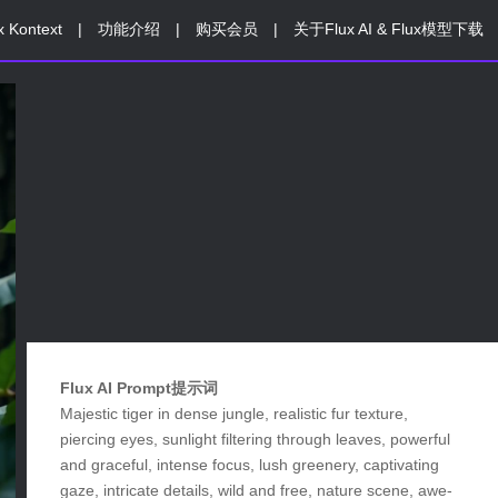
x Kontext
|
功能介绍
|
购买会员
|
关于Flux AI & Flux模型下载
Flux AI Prompt提示词
Majestic tiger in dense jungle, realistic fur texture,
piercing eyes, sunlight filtering through leaves, powerful
and graceful, intense focus, lush greenery, captivating
gaze, intricate details, wild and free, nature scene, awe-